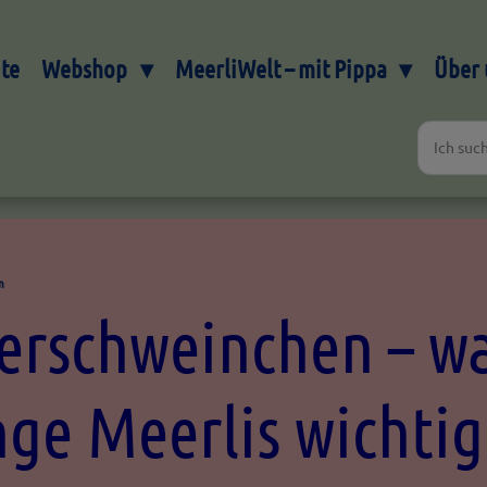
ite
Webshop
MeerliWelt – mit Pippa
Über 
n
erschweinchen – w
nge Meerlis wichtig 