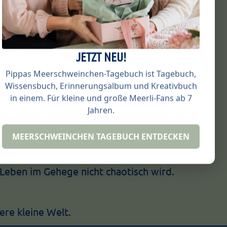
JETZT NEU!
die:
Pippas Meerschweinchen-Tagebuch ist Tagebuch,
Wissensbuch, Erinnerungsalbum und Kreativbuch
n
in einem. Für kleine und große Meerli-Fans ab 7
Jahren.
MEERSCHWEINCHEN TAGEBUCH ENTDECKEN
 Leben im Gehege nicht chaotisch wird.
ere kleine Welt.