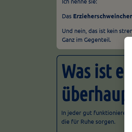
Ich nenne sie:
Das
Erzieherschweinche
Und nein, das ist kein str
Ganz im Gegenteil.
Was ist e
überhaup
In jeder gut funktioniere
die für Ruhe sorgen.