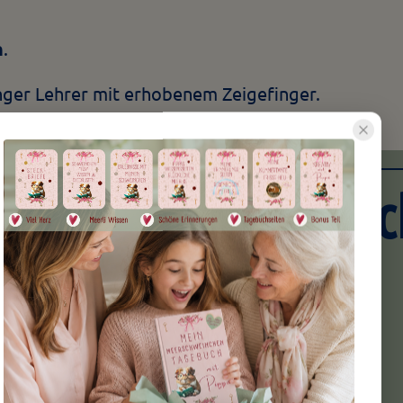
n
.
enger Lehrer mit erhobenem Zeigefinger.
in Erzieherschwein
t?
nden Meerschweinchengruppe gibt es Tiere,