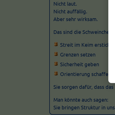
Nicht laut.
Nicht auffällig.
Aber sehr wirksam.
Das sind die Schweinchen, 
Streit im Keim ersticke
Grenzen setzen
Sicherheit geben
Orientierung schaffen
Sie sorgen dafür, dass das
Man könnte auch sagen:
Sie bringen Struktur in uns