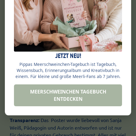
JETZT NEU!
Pippas Meerschweinchen-Tagebuch ist Tagebuch,
Pippa & die Meerschweinerei:
Wir bieten
Wissensbuch, Erinnerungsalbum und Kreativbuch in
einem. Für kleine und große Meerli-Fans ab 7 Jahren.
kindgerechte Materialien rund um Meerschweinchen
Haltung, Wissen & fürs Herz. Meerschweinchen sind
MEERSCHWEINCHEN TAGEBUCH
so liebe, freundlliche Tiere mit besonderen
ENTDECKEN
Bedürfnissen, Wir sind überzeugt, dass das Lernen
über unsere Meerlis Spaß machen soll!
Transparenz:
Das Poster wurde liebevoll von Sanja
Weiß, Pädagogin und Autorin entworfen und ist nur
für deinen privaten Gebrauch bestimmt. Alles mit viel