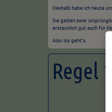
Deshalb habe ich heute u
Sie gelten zwar ursprüngli
erstaunlich gut auch für 
Also los geht’s.
Regel 