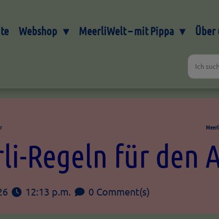
ite
Webshop
MeerliWelt – mit Pippa
Über 
r
Meerl
li-Regeln für den A
26
12:13 p.m.
0 Comment(s)