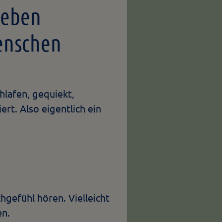
Leben
Menschen
lafen, gequiekt,
t. Also eigentlich ein
hgefühl hören. Vielleicht
en.