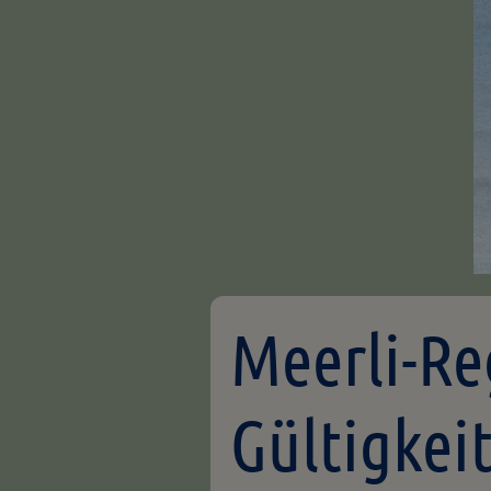
Meerli-Re
Gültigkei