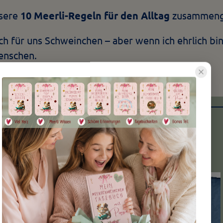
nsere
10 Meerli-Regeln für den Alltag
zusammenge
ch für uns Schweinchen – aber wenn ich ehrlich bin
Menschen.
1