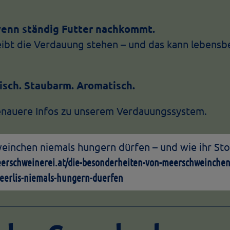
 wenn ständig Futter nachkommt.
leibt die Verdauung stehen – und das kann lebensb
risch. Staubarm. Aromatisch.
nauere Infos zu unserem Verdauungssystem.
inchen niemals hungern dürfen – und wie ihr S
eerschweinerei.at/die-besonderheiten-von-meerschweinche
erlis-niemals-hungern-duerfen