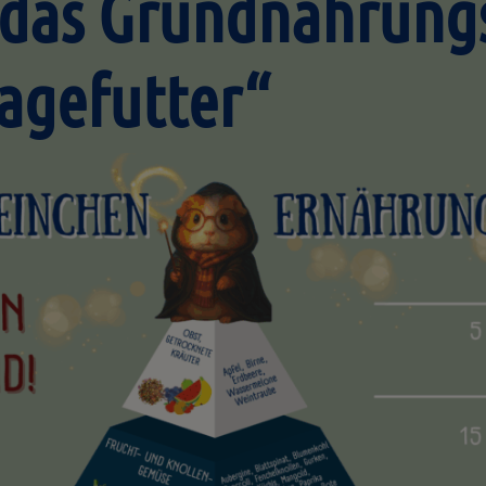
t das Grundnahrung
lagefutter“