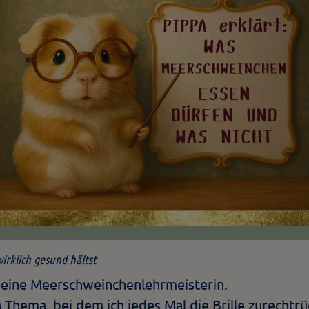
wirklich gesund hältst
, deine Meerschweinchenlehrmeisterin.
 Thema, bei dem ich jedes Mal die Brille zurechtrü