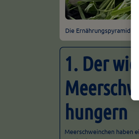
Die Ernährungspyramide 
1. Der wic
Meerschwe
hungern
Meerschweinchen haben e