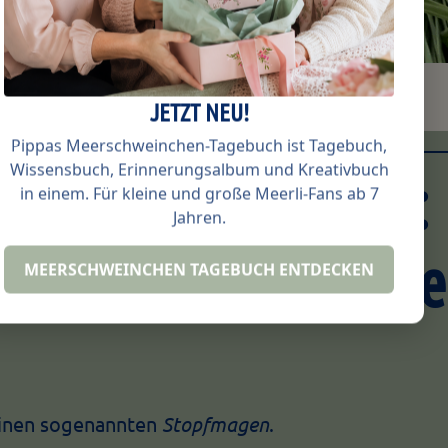
von Meerschweinchen
JETZT NEU!
Pippas Meerschweinchen-Tagebuch ist Tagebuch,
Wissensbuch, Erinnerungsalbum und Kreativbuch
htigste Grundsatz:
in einem. Für kleine und große Meerli-Fans ab 7
Jahren.
inchen dürfen ni
MEERSCHWEINCHEN TAGEBUCH ENTDECKEN
inen sogenannten
Stopfmagen
.