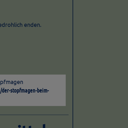
edrohlich enden.
topfmagen
n/der-stopfmagen-beim-