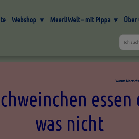
ite
Webshop
MeerliWelt – mit Pippa
Über 
Warum Meerschwe
chweinchen essen 
was nicht