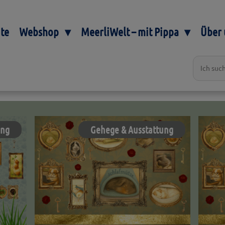
ite
Webshop
MeerliWelt – mit Pippa
Über 
ung
Gehege & Ausstattung