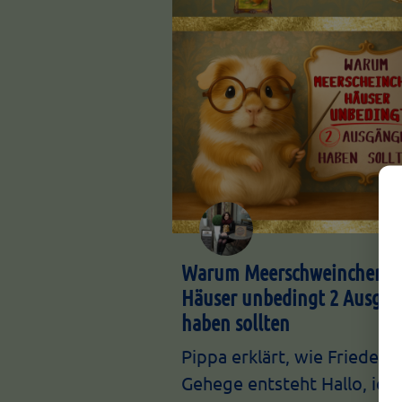
Warum Meerschweinchen
Häuser unbedingt 2 Ausgä
haben sollten
Pippa erklärt, wie Frieden 
Gehege entsteht Hallo, ich 