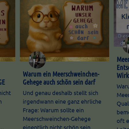
Meer
Ents
Warum ein Meerschweinchen-
Wir
GE
Gehege auch schön sein darf
Waru
nicht
Und genau deshalb stellt sich
Meer
h
irgendwann eine ganz ehrliche
Qual
Frage: Warum sollte ein
beme
Meerschweinchen-Gehege
oft e
n…
eigentlich nicht schön sein