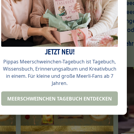
Wohnwelten Hallo, ich bin’s –
Flee
Heute
Pippa, eure
Meer
 auf
Meerschweinchenlehrerin.Immer
lang
wieder wird darüber diskutiert,
Prod
was…
Mehr
JETZT NEU!
Mehr lesen →
Pippas Meerschweinchen-Tagebuch ist Tagebuch,
Wissensbuch, Erinnerungsalbum und Kreativbuch
ung
Gehege & Ausstattung
in einem. Für kleine und große Meerli-Fans ab 7
Jahren.
MEERSCHWEINCHEN TAGEBUCH ENTDECKEN