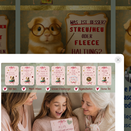
Was ist besser? Fleece- oder
Die 
nge
Heu/Streuhaltung. Pippa klärt
Wasc
auf
Prod
im
Fleecehaltung oder Streu &
Pfle
bin’s
Heu? Pippa vergleicht zwei
Kusc