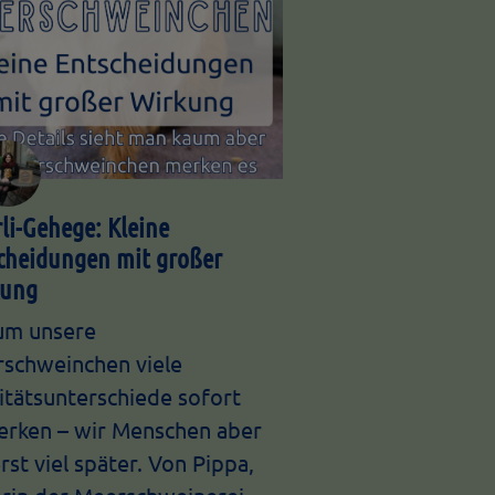
li-Gehege: Kleine
cheidungen mit großer
kung
m unsere
schweinchen viele
itätsunterschiede sofort
rken – wir Menschen aber
rst viel später. Von Pippa,