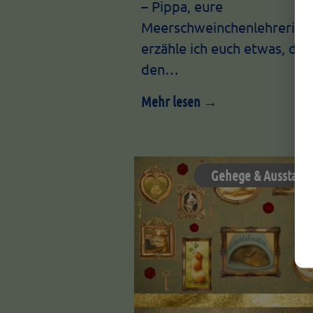
– Pippa, eure
Meerschweinchenlehrerin.
erzähle ich euch etwas, das
den…
Mehr lesen →
Gehege & Ausstatt