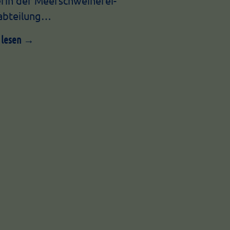
erin der Meerschweinerei-
abteilung…
 lesen →