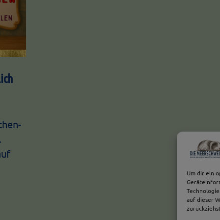
ich
chen-
.
auf
Um dir ein o
Geräteinfor
Technologie
auf dieser W
zurückziehs