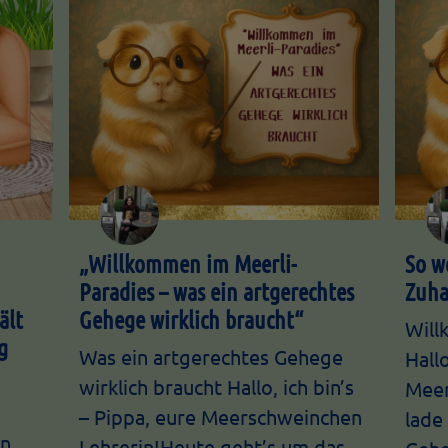
„Willkommen im Meerli-
So w
Paradies – was ein artgerechtes
Zuha
ält
Gehege wirklich braucht“
Will
g
Was ein artgerechtes Gehege
Hallo
wirklich braucht Hallo, ich bin’s
Meer
– Pippa, eure Meerschweinchen
lade 
en
Lehrerin!Heute geht’s um das