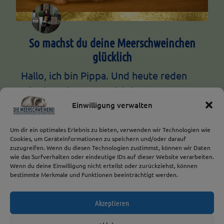
So machst du deine Meerschweinchen
glücklich
Hallo, ich bin Pippa. Und heute reden
wir über eine ganz wichtige Frage: Was
brauchen Meerschweinchen eigentlich,
Einwilligung verwalten
damit sie wirklich…
Um dir ein optimales Erlebnis zu bieten, verwenden wir Technologien wie
Cookies, um Geräteinformationen zu speichern und/oder darauf
Mehr lesen →
zuzugreifen. Wenn du diesen Technologien zustimmst, können wir Daten
wie das Surfverhalten oder eindeutige IDs auf dieser Website verarbeiten.
Wenn du deine Einwilligung nicht erteilst oder zurückziehst, können
bestimmte Merkmale und Funktionen beeinträchtigt werden.
Akzeptieren
© 2026 Die
Impressum