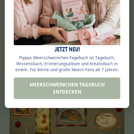
Checkliste für einen guten Start Hallo,
ich bin’s – Pippa, eure
Meerschweinchenlehrerin.Und heute
geht es…
Mehr lesen →
JETZT NEU!
Pippas Meerschweinchen-Tagebuch ist Tagebuch,
Wissensbuch, Erinnerungsalbum und Kreativbuch in
einem. Für kleine und große Meerli-Fans ab 7 Jahren.
Ernährung & Haltung
MEERSCHWEINCHEN TAGEBUCH
ENTDECKEN