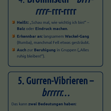
rrrr
–
rrr-rrrr
Heißt:
„Schau mal, wie wichtig ich bin!“ –
Balz
oder
Eindruck machen
.
Erkennbar an:
langsamem
Wackel-Gang
(Rumba), manchmal Fell etwas gesträubt.
Auch
zur
Beruhigung
in Gruppen („Alles
ruhig bleiben!“).
5. Gurren-Vibrieren –
brrrrr…
Das kann
zwei Bedeutungen haben: