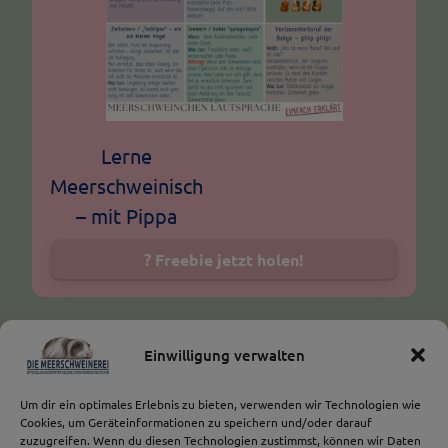
Lerne
Meerschweinisch
– mit Pippa
? Freebie jetzt holen!
Einwilligung verwalten
Vorheriger Artikel
Um dir ein optimales Erlebnis zu bieten, verwenden wir Technologien wie
So kommunizieren Meerschweinchen mit ihrem Körper
Cookies, um Geräteinformationen zu speichern und/oder darauf
Nächster Artikel
zuzugreifen. Wenn du diesen Technologien zustimmst, können wir Daten