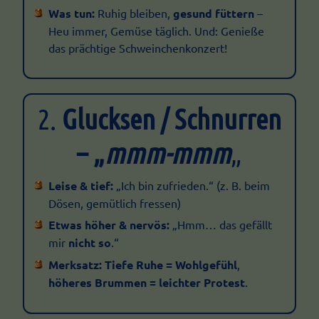
Was tun:
Ruhig bleiben,
gesund füttern
–
Heu immer, Gemüse täglich. Und: Genieße
das prächtige Schweinchenkonzert!
2.
Glucksen / Schnurren
– „
mmm-mmm
„
Leise & tief:
„Ich bin zufrieden.“ (z. B. beim
Dösen, gemütlich fressen)
Etwas höher & nervös:
„Hmm… das gefällt
mir
nicht so
.“
Merksatz:
Tiefe Ruhe = Wohlgefühl
,
höheres Brummen = leichter Protest
.