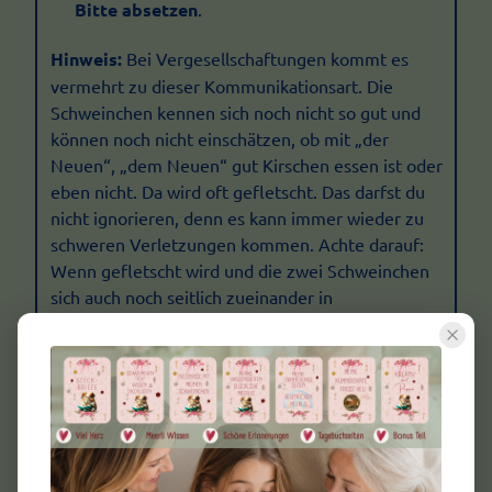
Bitte absetzen
.
Hinweis:
Bei Vergesellschaftungen kommt es
vermehrt zu dieser Kommunikationsart. Die
Schweinchen kennen sich noch nicht so gut und
können noch nicht einschätzen, ob mit „der
Neuen“, „dem Neuen“ gut Kirschen essen ist oder
eben nicht. Da wird oft gefletscht. Das darfst du
nicht ignorieren, denn es kann immer wieder zu
schweren Verletzungen kommen. Achte darauf:
Wenn gefletscht wird und die zwei Schweinchen
sich auch noch seitlich zueinander in
Abwehrhaltung befinden, dann steht ein Kampf
bevor. NICHT DAZWISCHEN GREIFEN –
GEFÄHRLICH!!