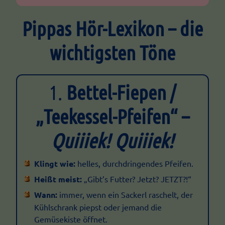
Pippas Hör-Lexikon – die
wichtigsten Töne
1.
Bettel-Fiepen /
„Teekessel-Pfeifen“ –
Quiiiek! Quiiiek!
Klingt wie:
helles, durchdringendes Pfeifen.
Heißt meist:
„Gibt’s Futter? Jetzt? JETZT?!“
Wann:
immer, wenn ein Sackerl raschelt, der
Kühlschrank piepst oder jemand die
Gemüsekiste öffnet.