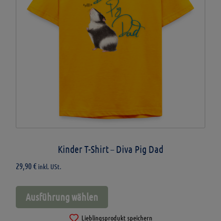
der
Produktseite
gewählt
werden
Kinder T-Shirt – Diva Pig Dad
29,90
€
inkl. USt.
Dieses
Ausführung wählen
Produkt
weist
Lieblingsprodukt speichern