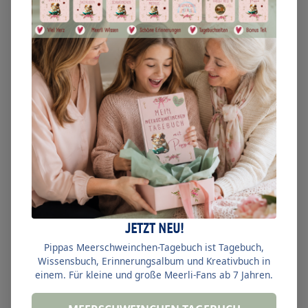
Produktseite
gewählt
werden
Tasse zweifarbig-diva-pig-dad
19,90
€
inkl. USt.
Dieses
JETZT NEU!
Ausführung wählen
Produkt
Pippas Meerschweinchen-Tagebuch ist Tagebuch,
weist
Wissensbuch, Erinnerungsalbum und Kreativbuch in
Lieblingsprodukt speichern
einem. Für kleine und große Meerli-Fans ab 7 Jahren.
mehrere
Varianten