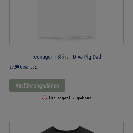
werden
Teenager T-Shirt – Diva Pig Dad
29,90
€
inkl. USt.
Dieses
Ausführung wählen
Produkt
weist
Lieblingsprodukt speichern
mehrere
Varianten
auf.
Die