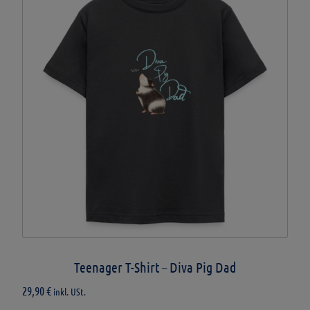
Optionen
können
auf
der
Produktseite
gewählt
werden
Teenager T-Shirt – Diva Pig Dad
29,90
€
inkl. USt.