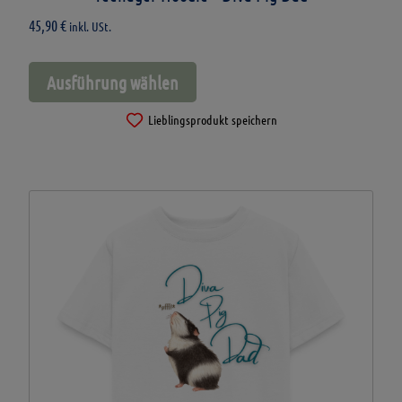
45,90
€
inkl. USt.
Dieses
Ausführung wählen
Produkt
weist
Lieblingsprodukt speichern
mehrere
Varianten
auf.
Die
Optionen
können
auf
der
Produktseite
gewählt