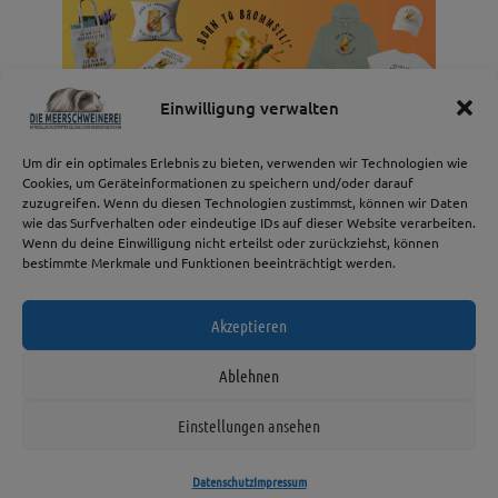
Design Collection
Einwilligung verwalten
Design Collection
All You Need Is Love, Peace & Guinea Pigs
Born To Brommsel
Sweet Berry Life
Bemmerl Fabrik
Pippa Magic
Um dir ein optimales Erlebnis zu bieten, verwenden wir Technologien wie
Cookies, um Geräteinformationen zu speichern und/oder darauf
zuzugreifen. Wenn du diesen Technologien zustimmst, können wir Daten
wie das Surfverhalten oder eindeutige IDs auf dieser Website verarbeiten.
Wenn du deine Einwilligung nicht erteilst oder zurückziehst, können
bestimmte Merkmale und Funktionen beeinträchtigt werden.
Akzeptieren
© 2026 Die
Impressum
Ablehnen
Meerschweinerei
AGB
Einstellungen ansehen
Datenschutz
Widerrufsbelehrung
Datenschutz
Impressum