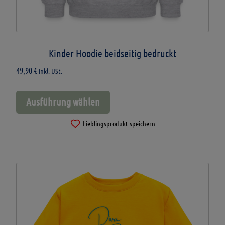
Kinder Hoodie beidseitig bedruckt
49,90
€
inkl. USt.
Dieses
Ausführung wählen
Produkt
weist
Lieblingsprodukt speichern
mehrere
Varianten
auf.
Die
Optionen
können
auf