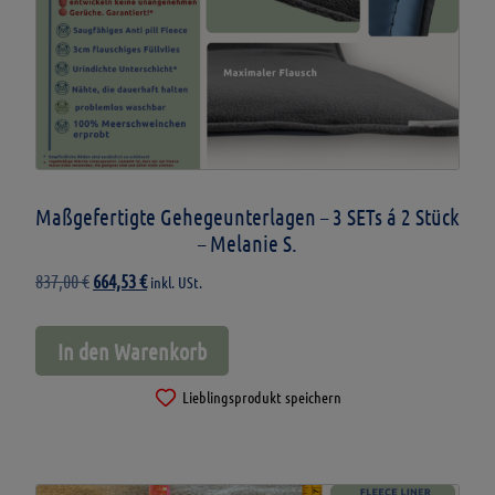
Maßgefertigte Gehegeunterlagen – 3 SETs á 2 Stück
– Melanie S.
Ursprünglicher
Aktueller
837,00
€
664,53
€
inkl. USt.
Preis
Preis
war:
ist:
In den Warenkorb
837,00 €
664,53 €.
Lieblingsprodukt speichern