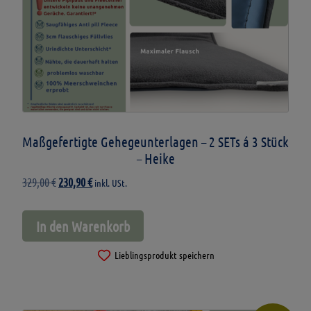
Maßgefertigte Gehegeunterlagen – 2 SETs á 3 Stück
– Heike
Ursprünglicher
Aktueller
329,00
€
230,90
€
inkl. USt.
Preis
Preis
war:
ist:
In den Warenkorb
329,00 €
230,90 €.
Lieblingsprodukt speichern