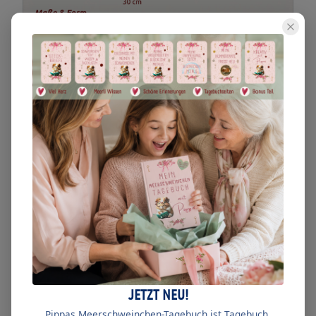
Meerschweinchen Fleeceliner S
29,90
€
inkl. USt.
In den Warenkorb
Lieblingsprodukt speichern
JETZT NEU!
Pippas Meerschweinchen-Tagebuch ist Tagebuch,