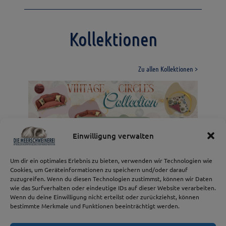
Kollektionen
Zu allen Kollektionen >
Spiritual BOHO
Daisy Dreams Collection
Design Collection
Launiges Gemüse
Jeans Collection
Collection
Vintage Circles
Einwilligung verwalten
Collection
Vintage Circles Collection
Design Collection
Launiges Gemüse
Jeans Collection
Spring Collection Daisy Dreams
Spiritual BOHO Collection
Um dir ein optimales Erlebnis zu bieten, verwenden wir Technologien wie
Cookies, um Geräteinformationen zu speichern und/oder darauf
zuzugreifen. Wenn du diesen Technologien zustimmst, können wir Daten
wie das Surfverhalten oder eindeutige IDs auf dieser Website verarbeiten.
Wenn du deine Einwilligung nicht erteilst oder zurückziehst, können
bestimmte Merkmale und Funktionen beeinträchtigt werden.