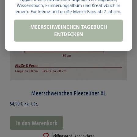
Wissensbuch, Erinnerungsalbum und Kreativbuch in
einem. Für kleine und große Meerli-Fans ab 7 Jahren.
MEERSCHWEINCHEN TAGEBUCH
ENTDECKEN
Meerschweinchen Fleeceliner XL
54,90
€
inkl. USt.
In den Warenkorb
Lieblingsprodukt speichern