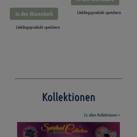
Lieblingsprodukt speichern
In den Warenkorb
Lieblingsprodukt speichern
Kollektionen
Zu allen Kollektionen >
Spiritual BOHO
Daisy Dreams Collection
Design Collection
Launiges Gemüse
Jeans Collection
Collection