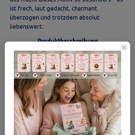
ist frech, laut gedacht, charmant
überzogen und trotzdem absolut
liebenswert.
Produktbeschreibung
Das Unisex Premium Oversized T-Shirt
„Born to Brommseln! Metal statt
Möhrchen“ ist genau richtig für alle, die
Meerschweinchen und Rock lieben und
dabei Humor, Persönlichkeit und ein
auffälliges Motiv feiern. Das rockige
Design macht aus diesem Shirt ein echtes
Statement-Piece mit Meerli-Faktor.
Perfekt für alle, die ihre Liebe zu
Meerschweinchen gern mit einem