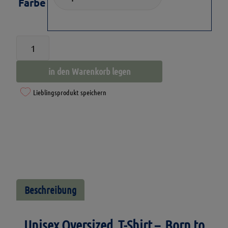
Farbe
Unisex
Oversized
in den Warenkorb legen
T-
Shirt
Lieblingsprodukt speichern
mit
Meerschweinchen
Motiv
"Born
to
Brommsel"
Beschreibung
Menge
Unisex Oversized T-Shirt – Born to