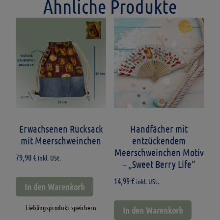
Ähnliche Produkte
Erwachsenen Rucksack
Handfächer mit
mit Meerschweinchen
entzückendem
Meerschweinchen Motiv
79,90
€
inkl. USt.
– „Sweet Berry Life“
14,99
€
inkl. USt.
In den Warenkorb
Lieblingsprodukt speichern
In den Warenkorb