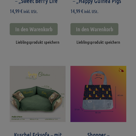
– „Sweet Berry Life“
– „Happy Guinea Pigs“
14,99
€
14,99
€
inkl. USt.
inkl. USt.
In den Warenkorb
In den Warenkorb
Lieblingsprodukt speichern
Lieblingsprodukt speichern
Kuschel Ecksofa – mit
Shopper –