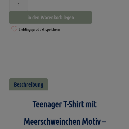
Teenager
T-
in den Warenkorb legen
Shirt-
Fellowship
Lieblingsprodukt speichern
of
the
Piggies
Menge
Beschreibung
Teenager T-Shirt mit
Meerschweinchen Motiv –