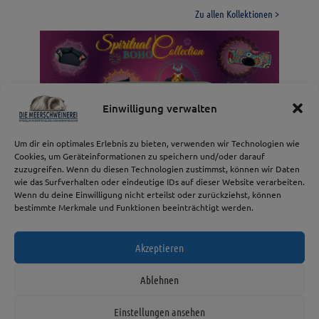
Zu allen Kollektionen >
Spiritual BOHO
Daisy Dreams Collection
Design Collection
Launiges Gemüse
Jeans Collection
Collection
Vintage Circles
Einwilligung verwalten
Collection
Vintage Circles Collection
Design Collection
Launiges Gemüse
Jeans Collection
Spring Collection Daisy Dreams
Spiritual BOHO Collection
Um dir ein optimales Erlebnis zu bieten, verwenden wir Technologien wie
Cookies, um Geräteinformationen zu speichern und/oder darauf
zuzugreifen. Wenn du diesen Technologien zustimmst, können wir Daten
wie das Surfverhalten oder eindeutige IDs auf dieser Website verarbeiten.
Wenn du deine Einwilligung nicht erteilst oder zurückziehst, können
bestimmte Merkmale und Funktionen beeinträchtigt werden.
Akzeptieren
© 2026 Die
Impressum
Ablehnen
Meerschweinerei
AGB
Einstellungen ansehen
Datenschutz