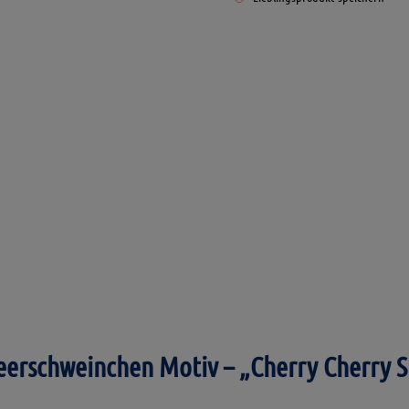
"Cherry
Cherry
Smile!"
Menge
eerschweinchen Motiv – „Cherry Cherry S