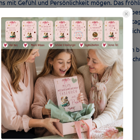
igns mit Gefühl und Persönlichkeit mögen. Das fröh
fte, warme Ausstrahlung und macht es zu einem be
 Frische und eine kleine Portion Herz in den Allta
ur hübsch an, sondern besonders nahbar, freundlic
lein: Unser aller Lieblingskleidungsstück ist auch
a. Ein unverzichtbares Basisteil für Spielplatz, Sc
 Jahren (auch für Kinder erhältlich)
g: doppelte Nähte an den Säumen
85g/m²
le