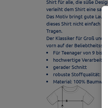
Shirt für alle, die süße Des
verleiht dem Shirt eine san
Das Motiv bringt gute Laune,
dieses Shirt nicht einfach n
Tragen.
Der Klassiker für Groß und K
vorn auf der Beliebtheitsskal
Für Teenager von 9 bis 14
hochwertige Verarbeitun
gerader Schnitt
robuste Stoffqualität: 1
Material: 100% Baumwol