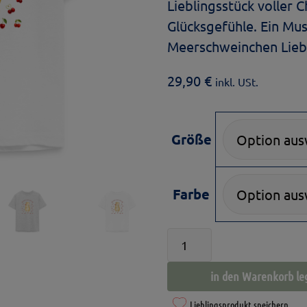
Lieblingsstück voller 
Glücksgefühle. Ein Mus
Meerschweinchen Lieb
29,90
€
inkl. USt.
Größe
Farbe
Teenager
T-
in den Warenkorb le
Shirt
-
Lieblingsprodukt speichern