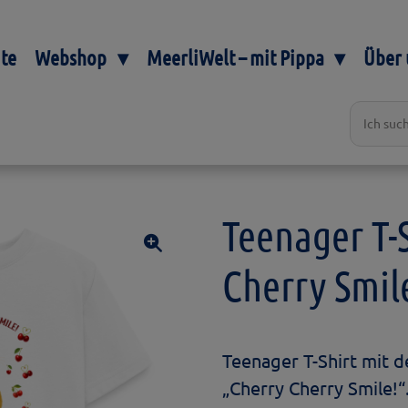
ite
Webshop
MeerliWelt – mit Pippa
Über 
Teenager T-S
Cherry Smil
Teenager T-Shirt mit
„Cherry Cherry Smile!“