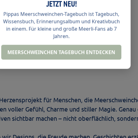
JETZT NEU!
Pippas Meerschweinchen-Tagebuch ist Tagebuch,
Wissensbuch, Erinnerungsalbum und Kreativbuch
in einem. Für kleine und große Meerli-Fans ab 7
Jahren.
B
MEERSCHWEINCHEN TAGEBUCH ENTDECKEN
mm
395 mm
mm
430 mm
 Herzensprojekt für Menschen, die Meerschweinchen
iten voller Gefühl, Charme und stiller Magie. Gen
ven sichtbar machen – nicht oberflächlich, sonde
n wir Designs, die Freude machen, Geschichten erz