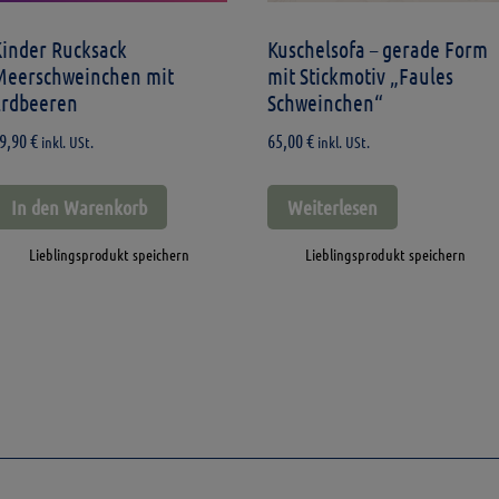
Kinder Rucksack
Kuschelsofa – gerade Form
Meerschweinchen mit
mit Stickmotiv „Faules
Erdbeeren
Schweinchen“
9,90
€
65,00
€
inkl. USt.
inkl. USt.
In den Warenkorb
Weiterlesen
Lieblingsprodukt speichern
Lieblingsprodukt speichern