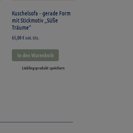
Kuschelsofa – gerade Form
mit Stickmotiv „Süße
Träume“
65,00
€
inkl. USt.
In den Warenkorb
Lieblingsprodukt speichern