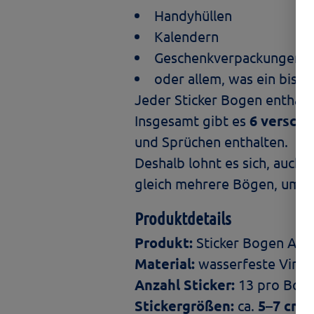
Handyhüllen
Kalendern
Geschenkverpackungen
oder allem, was ein bissc
Jeder Sticker Bogen enthält
Insgesamt gibt es
6 versch
und Sprüchen enthalten.
Deshalb lohnt es sich, auch
gleich mehrere Bögen, um ih
Produktdetails
Produkt:
Sticker Bogen A4
Material:
wasserfeste Vinyl
Anzahl Sticker:
13 pro Bog
Stickergrößen:
ca.
5–7 cm
(