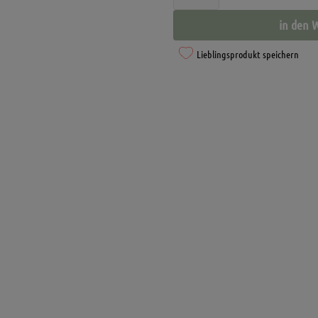
Sticker
in den 
Bogen
A4
Lieblingsprodukt speichern
-
entzückende
Meerschweinchen
Motive
und
Sprüche
Menge