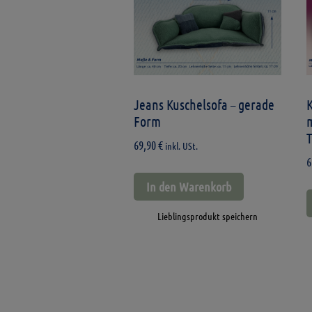
Jeans Kuschelsofa – gerade
Form
m
69,90
€
inkl. USt.
6
In den Warenkorb
Lieblingsprodukt speichern