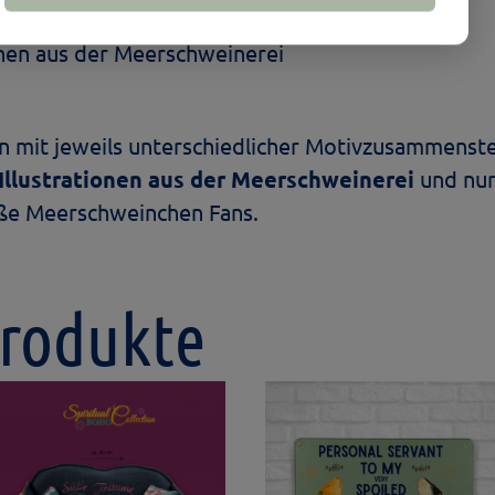
d wasserfest
onen aus der Meerschweinerei
n mit jeweils unterschiedlicher Motivzusammenst
Illustrationen aus der Meerschweinerei
und nur 
oße Meerschweinchen Fans.
Produkte