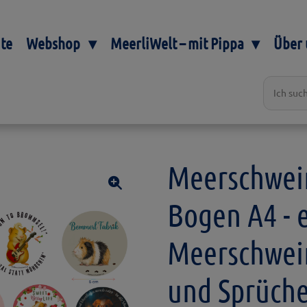
ite
Webshop
MeerliWelt – mit Pippa
Über 
Meerschwein
Bogen A4 - 
Meerschwei
und Sprüch