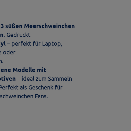
13 süßen Meerschweinchen
en
. Gedruckt
yl
– perfekt für Laptop,
e oder
n.
dene Modelle mit
otiven
– ideal zum Sammeln
 Perfekt als Geschenk für
schweinchen Fans.