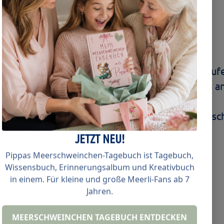
hen Meerli-Liebe vertragen kann.
13 unterschiedliche Motive
, die harmonisch auf
iedene Sticker Bogen-Modelle
, die jeweils eine
 die anderen Varianten zu entdecken – viele Meer
re Lieblingsmotive zu kombinieren.
JETZT NEU!
Pippas Meerschweinchen-Tagebuch ist Tagebuch,
Wissensbuch, Erinnerungsalbum und Kreativbuch
in einem. Für kleine und große Meerli-Fans ab 7
-Aufkleber
Jahren.
en
je nach Motiv)
MEERSCHWEINCHEN TAGEBUCH ENTDECKEN