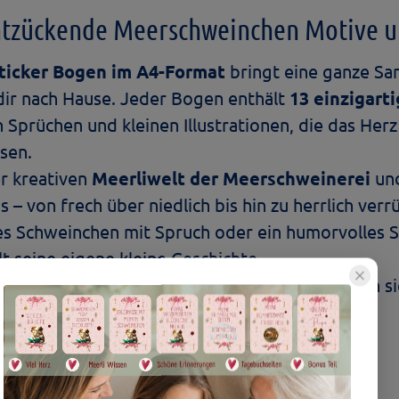
ntzückende Meerschweinchen Motive u
ticker Bogen im A4-Format
bringt eine ganze S
dir nach Hause. Jeder Bogen enthält
13 einzigarti
 Sprüchen und kleinen Illustrationen, die das He
sen.
r kreativen
Meerliwelt der Meerschweinerei
und
– von frech über niedlich bis hin zu herrlich verr
es Schweinchen mit Spruch oder ein humorvolles S
lt seine eigene kleine Geschichte.
f
hochwertigem wasserfestem Vinyl
, wodurch s
ie eignen sich perfekt zum Verzieren von: