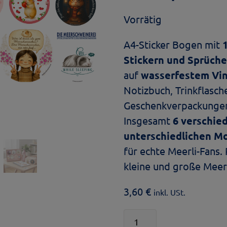
Vorrätig
A4-Sticker Bogen mit
Stickern und Sprüch
auf
wasserfestem Vin
Notizbuch, Trinkflasch
Geschenkverpackunge
Insgesamt
6 verschie
unterschiedlichen M
für echte Meerli-Fans.
kleine und große Meer
3,60
€
inkl. USt.
Meerschweinchen