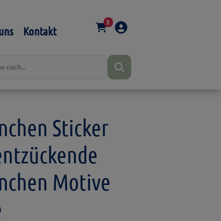
0
uns
Kontakt
chen Sticker
entzückende
nchen Motive
e