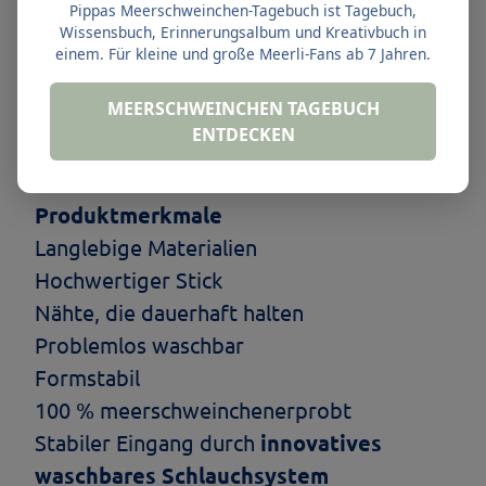
Pippas Meerschweinchen-Tagebuch ist Tagebuch,
für das, was Meerschweinchen mögen.
Wissensbuch, Erinnerungsalbum und Kreativbuch in
einem. Für kleine und große Meerli-Fans ab 7 Jahren.
Maße und Produktmerkmale
MEERSCHWEINCHEN TAGEBUCH
Maße
ENTDECKEN
Höhe: ca.
30 cm
Durchmesser: ca.
30 cm
Produktmerkmale
Langlebige Materialien
Hochwertiger Stick
Nähte, die dauerhaft halten
Problemlos waschbar
Formstabil
100 % meerschweinchenerprobt
Stabiler Eingang durch
innovatives
waschbares Schlauchsystem