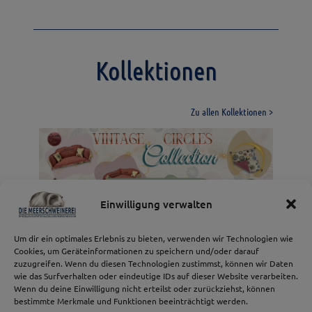
Kollektionen
Zu allen Kollektionen >
Spiritual BOHO
Daisy Dreams Collection
Design Collection
Launiges Gemüse
Jeans Collection
Collection
Vintage Circles
Einwilligung verwalten
Collection
Vintage Circles Collection
Design Collection
Launiges Gemüse
Jeans Collection
Spring Collection Daisy Dreams
Spiritual BOHO Collection
Um dir ein optimales Erlebnis zu bieten, verwenden wir Technologien wie
Cookies, um Geräteinformationen zu speichern und/oder darauf
zuzugreifen. Wenn du diesen Technologien zustimmst, können wir Daten
wie das Surfverhalten oder eindeutige IDs auf dieser Website verarbeiten.
Wenn du deine Einwilligung nicht erteilst oder zurückziehst, können
bestimmte Merkmale und Funktionen beeinträchtigt werden.