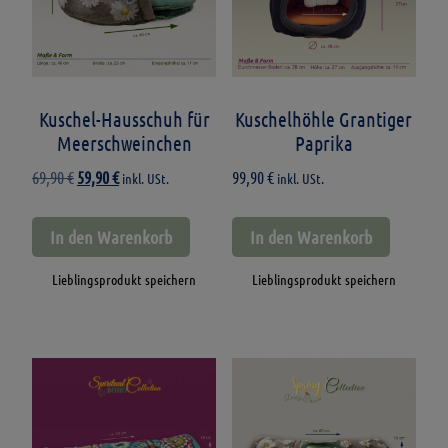
Kuschel-Hausschuh für
Kuschelhöhle Grantiger
Meerschweinchen
Paprika
Ursprünglicher
Aktueller
69,90
€
59,90
€
99,90
€
inkl. USt.
inkl. USt.
Preis
Preis
war:
ist:
In den Warenkorb
In den Warenkorb
69,90 €
59,90 €.
Lieblingsprodukt speichern
Lieblingsprodukt speichern