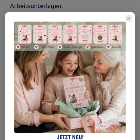
Arbeitsunterlagen.
Maße, Material und Details
Maße:
Schenkelmaß: ca. 37 cm
Tiefe: ca. 41 cm
Lehnenhöhe: ca. 15 cm
Material und
Verarbeitung:
Außenstoff: beiger Baumwollcanvas
Innenstoff: weicher Fleece in meerblau
oder rosé
stabile Eckform
JETZT NEU!