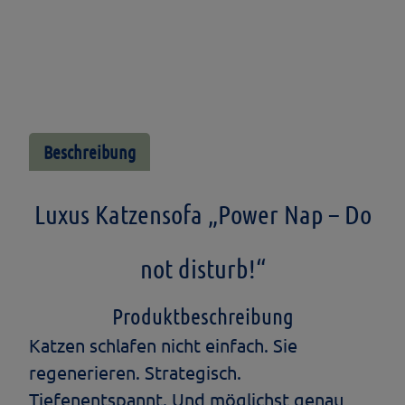
NAP
-
Do
not
disturb"
Beschreibung
beige
-
Luxus Katzensofa „Power Nap – Do
rose
Menge
not disturb!“
Produktbeschreibung
Katzen schlafen nicht einfach. Sie
regenerieren. Strategisch.
Tiefenentspannt. Und möglichst genau