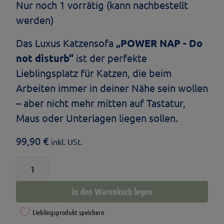
Nur noch 1 vorrätig (kann nachbestellt
werden)
Das Luxus Katzensofa
„POWER NAP - Do
not disturb“
ist der perfekte
Lieblingsplatz für Katzen, die beim
Arbeiten immer in deiner Nähe sein wollen
– aber nicht mehr mitten auf Tastatur,
Maus oder Unterlagen liegen sollen.
99,90
€
inkl. USt.
Katzensofa
-
in den Warenkorb legen
mit
Stickmotiv
Lieblingsprodukt speichern
"POWER