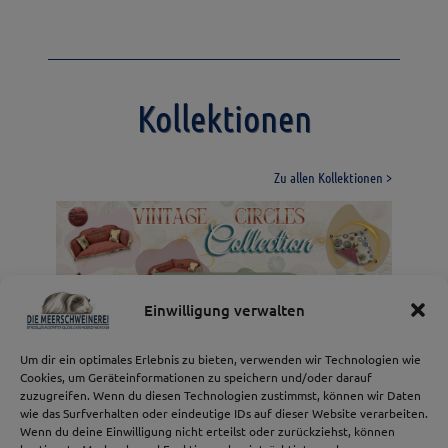
Kollektionen
Zu allen Kollektionen >
Spiritual BOHO
Daisy Dreams Collection
Design Collection
Launiges Gemüse
Jeans Collection
Collection
Vintage Circles
Einwilligung verwalten
Collection
Vintage Circles Collection
Design Collection
Launiges Gemüse
Jeans Collection
Spring Collection Daisy Dreams
Spiritual BOHO Collection
Um dir ein optimales Erlebnis zu bieten, verwenden wir Technologien wie
Cookies, um Geräteinformationen zu speichern und/oder darauf
zuzugreifen. Wenn du diesen Technologien zustimmst, können wir Daten
wie das Surfverhalten oder eindeutige IDs auf dieser Website verarbeiten.
Wenn du deine Einwilligung nicht erteilst oder zurückziehst, können