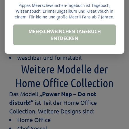
weich gepolsterte Liegefläche
Pippas Meerschweinchen-Tagebuch ist Tagebuch,
Wissensbuch, Erinnerungsalbum und Kreativbuch in
erhöhte Lehne für Schutz und Komfort
einem. Für kleine und große Meerli-Fans ab 7 Jahren.
OEKO-TEX STANDARD 100 zertifizierte
Materialien
MEERSCHWEINCHEN TAGEBUCH
ENTDECKEN
in Niederösterreich gefertigt
auf Industrienähmaschinen genäht
waschbar und formstabil
Weitere Modelle der
Home Office Collection
Das Modell
„Power Nap – Do not
disturb!“
ist Teil der Home Office
Collection. Weitere Designs sind:
Home Office
Chef Sessel