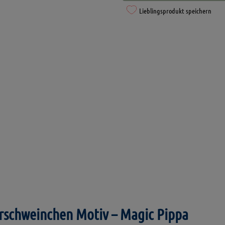
mit
Lieblingsprodukt speichern
Meerschweinchen
Motiv
-
Magic
Pippa
Menge
rschweinchen Motiv – Magic Pippa