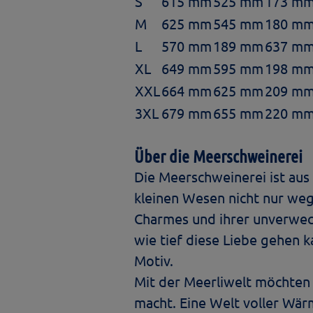
S
615 mm
525 mm
173 m
M
625 mm
545 mm
180 m
L
570 mm
189 mm
637 m
XL
649 mm
595 mm
198 m
XXL
664 mm
625 mm
209 m
3XL
679 mm
655 mm
220 m
Über die Meerschweinerei
Die Meerschweinerei ist aus
kleinen Wesen nicht nur wege
Charmes und ihrer unverwech
wie tief diese Liebe gehen 
Motiv.
Mit der Meerliwelt möchten 
macht. Eine Welt voller Wärm