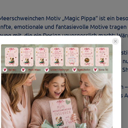
eerschweinchen Motiv „Magic Pippa“ ist ein beso
 sanfte, emotionale und fantasievolle Motive trage
hung mit, die ein Design unvergesslich macht: Wär
te Tiefe.
alle, die ihre Liebe zu Meerschweinchen auf eine sti
n. „Magic Pippa“ macht das T-Shirt zu mehr als n
Meerliwelt, das man ganz nah bei sich trägt. Ein S
r-Gern-Anziehen.
r für den gemütlichen Nachmittag mit Freunden 
igen Boyfriend-Stil macht die schönen Seiten des A
friend-Stil
em Aufschlag