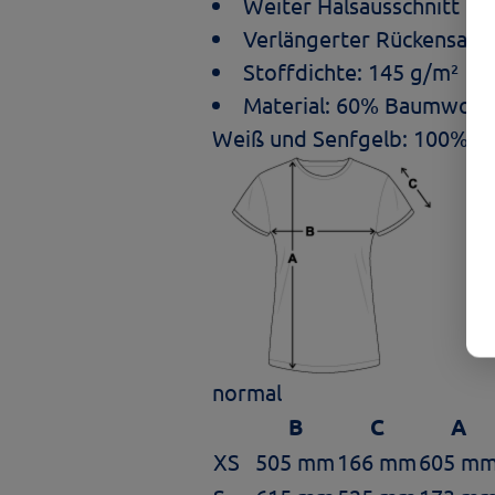
Weiter Halsausschnitt
Verlängerter Rückensaum:
Stoffdichte: 145 g/m²
Material: 60% Baumwolle
Weiß und Senfgelb: 100% B
normal
B
C
A
XS
505 mm
166 mm
605 m