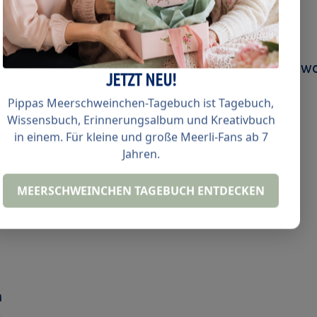
 hinten länger als vorn
, 40% Polyester (außer Grau meliert: 85% Baumwol
JETZT NEU!
aumwolle)
Pippas Meerschweinchen-Tagebuch ist Tagebuch,
Wissensbuch, Erinnerungsalbum und Kreativbuch
in einem. Für kleine und große Meerli-Fans ab 7
Jahren.
MEERSCHWEINCHEN TAGEBUCH ENTDECKEN
m