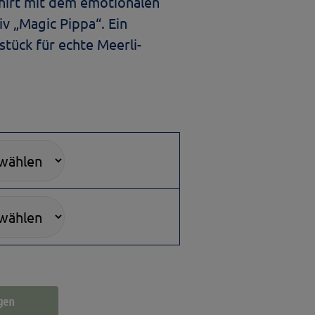
hirt mit dem emotionalen
 „Magic Pippa“. Ein
stück für echte Meerli-
gen