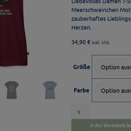
Liebevolles Damen T-S
Meerschweinchen Motiv
zauberhaftes Lieblings
Herzen.
34,90
€
inkl. USt.
Größe
Farbe
Damen
T-
in den Warenkorb le
Shirt