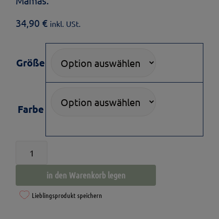
Mamas.
34,90
€
inkl. USt.
Größe
Farbe
Damen
T-
in den Warenkorb legen
Shirt
-
Lieblingsprodukt speichern
Diva