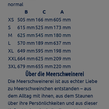
normal
B
C
A
XS
505 mm
166 mm
605 mm
S
615 mm
525 mm
173 mm
M
625 mm
545 mm
180 mm
L
570 mm
189 mm
637 mm
XL
649 mm
595 mm
198 mm
XXL
664 mm
625 mm
209 mm
3XL
679 mm
655 mm
220 mm
Über die Meerschweinerei
Die Meerschweinerei ist aus echter Liebe
zu Meerschweinchen entstanden – aus
dem Alltag mit ihnen, aus dem Staunen
über ihre Persönlichkeiten und aus dieser