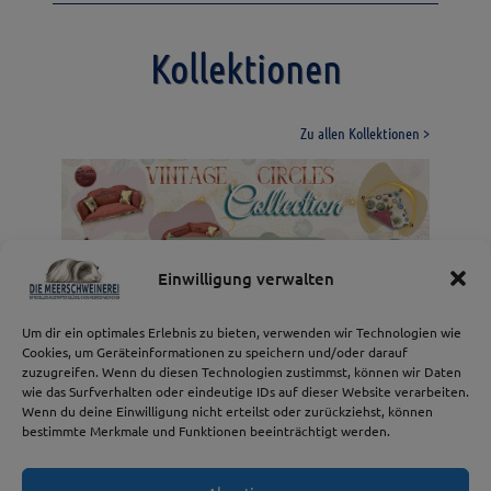
Kollektionen
Zu allen Kollektionen >
Spiritual BOHO
Daisy Dreams Collection
Design Collection
Launiges Gemüse
Jeans Collection
Collection
Vintage Circles
Einwilligung verwalten
Collection
Vintage Circles Collection
Design Collection
Launiges Gemüse
Jeans Collection
Spring Collection Daisy Dreams
Spiritual BOHO Collection
Um dir ein optimales Erlebnis zu bieten, verwenden wir Technologien wie
Cookies, um Geräteinformationen zu speichern und/oder darauf
zuzugreifen. Wenn du diesen Technologien zustimmst, können wir Daten
wie das Surfverhalten oder eindeutige IDs auf dieser Website verarbeiten.
Wenn du deine Einwilligung nicht erteilst oder zurückziehst, können
bestimmte Merkmale und Funktionen beeinträchtigt werden.