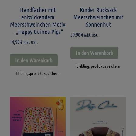
Handfächer mit
Kinder Rucksack
entzückendem
Meerschweinchen mit
Meerschweinchen Motiv
Sonnenhut
– „Happy Guinea Pigs“
59,90
€
inkl. USt.
14,99
€
inkl. USt.
In den Warenkorb
In den Warenkorb
Lieblingsprodukt speichern
Lieblingsprodukt speichern