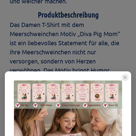
und weicher machen.
Produktbeschreibung
Das Damen T-Shirt mit dem
Meerschweinchen Motiv „Diva Pig Mom“
ist ein liebevolles Statement für alle, die
ihre Meerschweinchen nicht nur
versorgen, sondern von Herzen
verwöhnen. Das Motiv bringt Humor,
Persönlichkeit und Meerli-Liebe auf
wunderschöne Weise zusammen und
macht das Shirt zu einem besonderen
Begleiter im Alltag.
Es ist genau das richtige T-Shirt für alle,
die diesen typischen Meerli-Blick kennen,
wenn das Futter nicht ganz den hohen