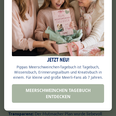
JETZT NEU!
Pippas Meerschweinchen-Tagebuch ist Tagebuch,
Pippa & die Meerschweinerei:
Wir bieten
Wissensbuch, Erinnerungsalbum und Kreativbuch in
kindgerechte Materialien rund um Meerschweinchen
einem. Für kleine und große Meerli-Fans ab 7 Jahren.
Haltung, Wissen & fürs Herz. Meerschweinchen sind
so liebe, freundlliche Tiere mit besonderen
MEERSCHWEINCHEN TAGEBUCH
Bedürfnissen, Wir sind überzeugt, dass das Lernen
ENTDECKEN
über unsere Meerlis Spaß machen soll!
Transparenz:
Der Mutmacher Plan wurde liebevoll