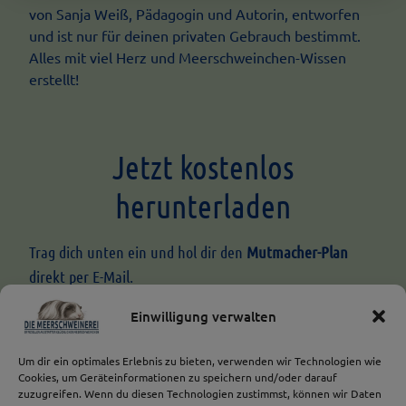
von Sanja Weiß, Pädagogin und Autorin, entworfen
und ist nur für deinen privaten Gebrauch bestimmt.
Alles mit viel Herz und Meerschweinchen-Wissen
erstellt!
Jetzt kostenlos
herunterladen
Trag dich unten ein und hol dir den
Mutmacher-Plan
direkt per E-Mail.
Ein wertvolles Geschenk für kleine Tierfreunde,
Einwilligung verwalten
Pädagoginnen und Eltern –
und ein echter Herzöffner für schüchterne Schweinchen.
Um dir ein optimales Erlebnis zu bieten, verwenden wir Technologien wie
Cookies, um Geräteinformationen zu speichern und/oder darauf
zuzugreifen. Wenn du diesen Technologien zustimmst, können wir Daten